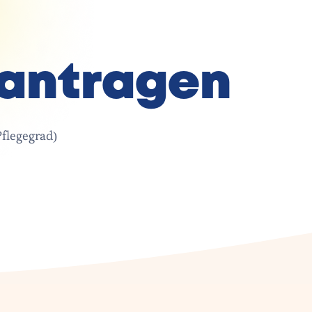
eantragen
flegegrad)