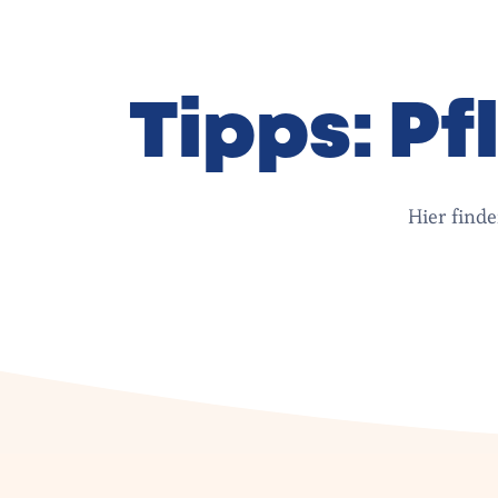
Tipps: P
Hier find