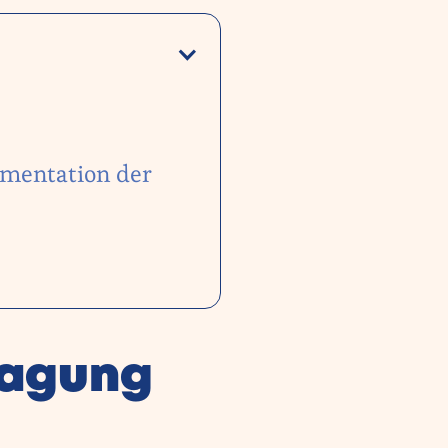
umentation der
ragung