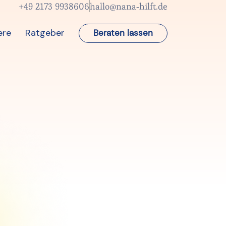
+49 2173 9938606
hallo@nana-hilft.de
ere
Ratgeber
Beraten lassen